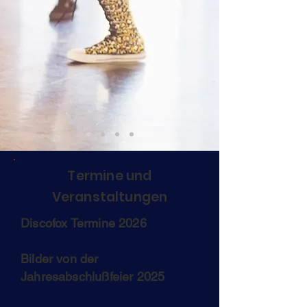
Termine und
Veranstaltungen
Discofox Termine 2026​
Bilder von der
Jahresabschlußfeier 2025