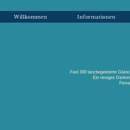
nzsport
SV Eglofs
Willkommen
Informationen
Fast 300 tanzbegeisterte Gäste,
Ein riesiges Danke
Firma