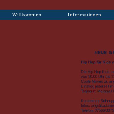
nzsport
SV Eglofs
Willkommen
Informationen
Neue G
Hip Hop für Kids v
Die Hip Hop Kids t
von 10.00 Uhr bis 1
Coole Moves zu ange
Einstieg jederzeit m
Trainerin: Melissa H
Kostenlose Schnupp
Infos:
angelika.kir
Telefon: 07566/907