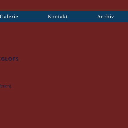
Galerie
Kontakt
Archiv
Eglofs
erien).