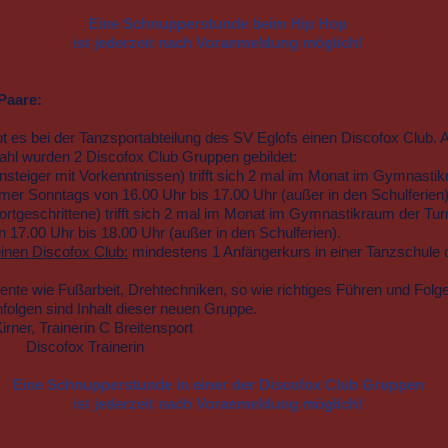
Eine Schnupperstunde beim Hip Hop
ist jederzeit nach Voranmeldung möglich!
Paare:
bt es bei der Tanzsportabteilung des SV Eglofs einen Discofox Club. 
ahl wurden 2 Discofox Club Gruppen gebildet:
insteiger mit Vorkenntnissen) trifft sich 2 mal im Monat im Gymnasti
mmer Sonntags von 16.00 Uhr bis 17.00 Uhr (außer in den Schulferien)
ortgeschrittene) trifft sich
2 mal im Monat im Gymnastikraum der Turn
n 17
.00 Uhr bis 18.00 U
hr (außer in den Schulferien).
inen Discofox Club:
mindestens 1 Anfängerkurs in einer Tanzschule 
nte wie Fußarbeit, Drehtechniken, so wie richtiges Führen und Folg
nfolgen sind Inhalt dieser neuen Gruppe.
irner, Trainerin C Breitensport
 Trainerin
Eine Schnupperstunde in einer der Discofox Club Gruppen
ist jederzeit nach Voranmeldung möglich!