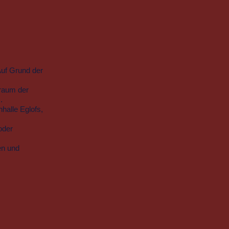
Auf Grund der
kraum der
.
halle Eglofs,
oder
en und