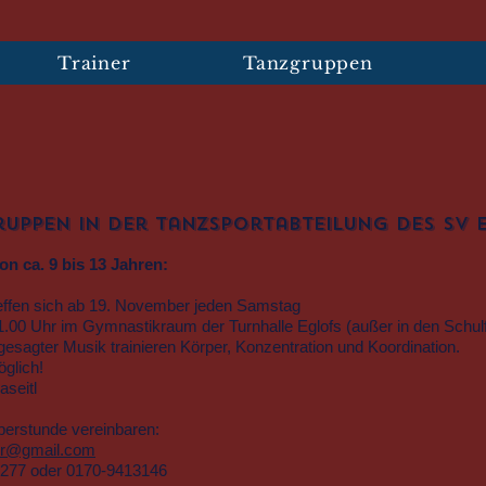
Trainer
Tanzgruppen
ruppen in der Tanzsportabteilung des SV 
on ca. 9 bis 13 Jahren:
reffen sich ab 19. November jeden Samstag
1.00 Uhr im Gymnastikraum der Turnhalle Eglofs (außer in den Schulf
sagter Musik trainieren Körper, Konzentration und Koordination.
öglich!
aseitl
erstunde vereinbaren:
ner@gmail.com
5277 oder 0170-9413146