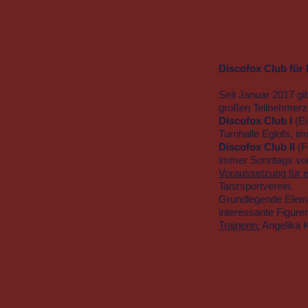
Discofox Club für 
Seit Januar 2017 gi
großen Teilnehmerz
Discofox Club I
(E
Turnhalle Eglofs, i
Discofox Club II
(F
immer Sonntags vo
Voraussetzung für e
Tanzsportverein.
Grundlegende Eleme
interessante Figure
Trainerin:
Angelika K
Discofox